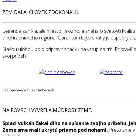
ZEM DALA, ČLOVEK ZDOKONALIL
Legenda zanikla, ale miesto, hrozno, a snaha o svetovú kvalitu
vinohradníckeho regiónu. Garantom tejto snahy je úspešný a z
Našou úlohou bolo pripraviť značku na vstup na trh. Pripravil
svoj príbeh.
/ Kampaňový web zemsotvara.sk
NA POVRCH VYVRELA MÚDROSŤ ZEME.
Spiaci vulkán čakal dlho na spísanie svojho príbehu. Je
Zeme sme mali ukrytú priamo pod nohami.
Preto sme v 