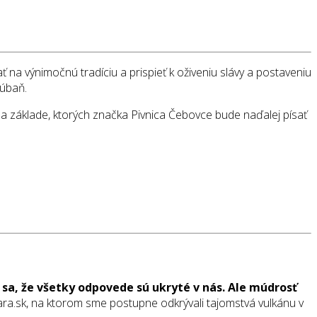
 na výnimočnú tradíciu a prispieť k oživeniu slávy a postaveniu
Rúbaň.
na základe, ktorých značka Pivnica Čebovce bude naďalej písať
í sa, že všetky odpovede sú ukryté v nás. Ale múdrosť
a.sk, na ktorom sme postupne odkrývali tajomstvá vulkánu v