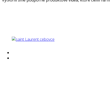
Vytvorili sme podporné produktové videá, ktoré cielili na m