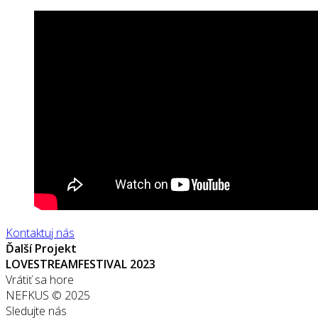
Kontaktuj nás
Ďalší Projekt
LOVESTREAM
FESTIVAL 2023
Vrátiť sa hore
NEFKUS © 2025
Sledujte nás