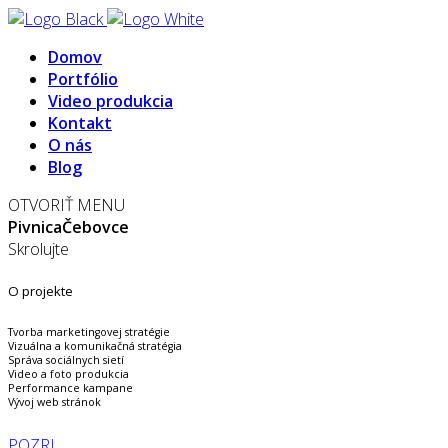
Domov
Portfólio
Video produkcia
Kontakt
O nás
Blog
OTVORIŤ MENU
Pivnica
Čebovce
Skrolujte
O projekte
Tvorba marketingovej stratégie
Vizuálna a komunikačná stratégia
Správa sociálnych sietí
Video a foto produkcia
Performance kampane
Vývoj web stránok
POZRI