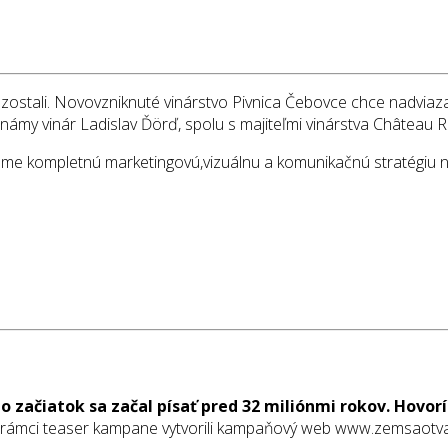
 zostali. Novovzniknuté vinárstvo Pivnica Čebovce chce nadviazať
námy vinár Ladislav Ďörď, spolu s majiteľmi vinárstva Château 
i sme kompletnú marketingovú,vizuálnu a komunikačnú stratégiu 
ho začiatok sa začal písať pred 32 miliónmi rokov. Hovor
rámci teaser kampane vytvorili kampaňový web www.zemsaotvar