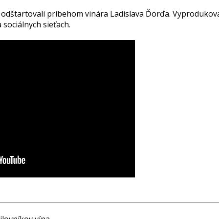
dštartovali príbehom vinára Ladislava Ďörďa. Vyprodukova
 sociálnych sieťach.